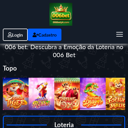
Login
Cadastro
006 bet: Descubra a Emoção da Loteria no
006 Bet
Topo
Loteria