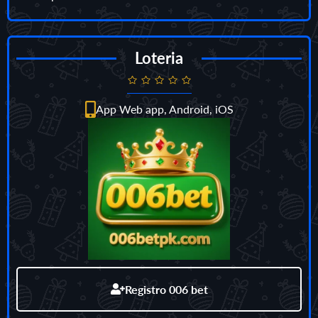
Loteria
App Web app, Android, iOS
Registro 006 bet