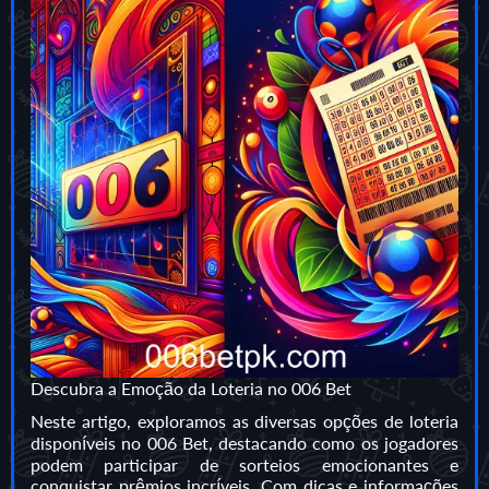
Descubra a Emoção da Loteria no 006 Bet
Neste artigo, exploramos as diversas opções de loteria
disponíveis no 006 Bet, destacando como os jogadores
podem participar de sorteios emocionantes e
conquistar prêmios incríveis. Com dicas e informações